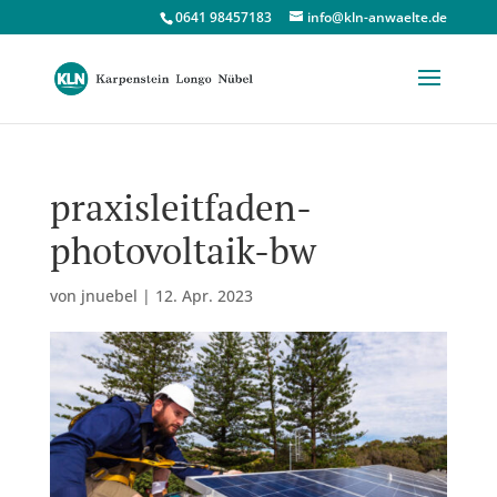
0641 98457183
info@kln-anwaelte.de
praxisleitfaden-
photovoltaik-bw
von
jnuebel
|
12. Apr. 2023